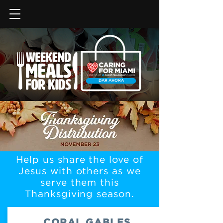
DAR AHORA
Help us share the love of
Jesus with others as we
serve them this
Thanksgiving season.
CORAL GABLES