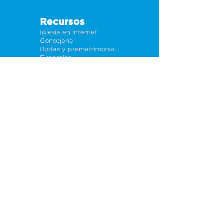
Recursos
Iglesia en internet
Consejería
Bodas y prematrimoniales
Funerales
Dar electrónicamente
Conéctate
Tarjeta de conexión
Petición de oración
CF Academy
Caring For Miami
Acerca de
Nuestros líderes
Sedes
Política de privacidad
Oportunidades
Trabajos
Ayuda a iglesias