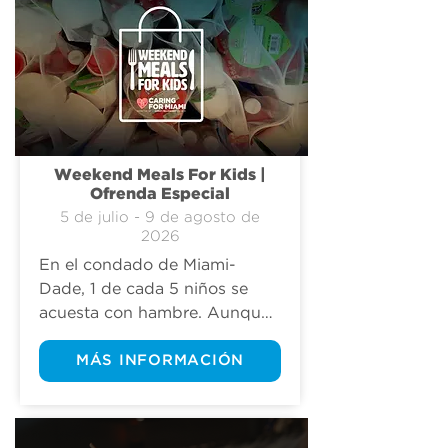
Weekend Meals For Kids |
Ofrenda Especial
5 de julio - 9 de agosto de
2026
En el condado de Miami-
Dade, 1 de cada 5 niños se 
acuesta con hambre. Aunque 
las escuelas ofrecen comidas 
gratuitas durante la semana, 
MÁS INFORMACIÓN
muchos niños no tienen qué 
comer los fines de semana. 
Este año escolar, tú puedes 