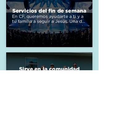
Servicios del fin de semana
En CF, queremos ayudarte a ti y a 
tu familia a seguir a Jesús. Una de 
las formas en que lo hacemos es a 
través de nuestros servicios de fin 
de semana en persona o por 
internet. ¡Encuentra una sede 
cerca de ti!
Sirve en la comunidad
Participa en nuestra comunidad 
sirviendo en escuelas locales, 
organizaciones sin fines de lucro y 
alianzas comunitarias. Regístrate 
en una oportunidad para servir.
Bautismo
El bautismo es una expresión 