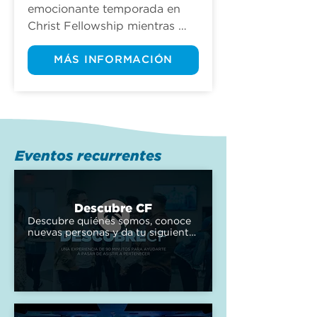
emocionante temporada en 
Christ Fellowship mientras 
celebramos el primer fin de 
semana de nuestros nuevos 
MÁS INFORMACIÓN
horarios de servicio de otoño 
con nuestro Back to School 
Bash.
Eventos recurrentes
Descubre CF
Descubre quiénes somos, conoce 
nuevas personas y da tu siguiente 
paso en seguir a Jesús—todo en 
una experiencia divertida y 
acogedora.