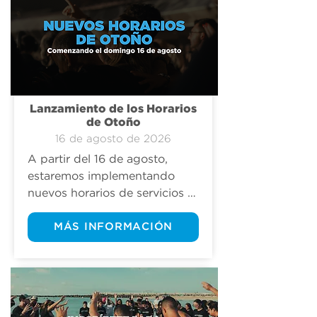
cambiar esa realidad.
Lanzamiento de los Horarios
de Otoño
16 de agosto de 2026
A partir del 16 de agosto, 
estaremos implementando 
nuevos horarios de servicios 
de otoño en varias sedes de 
Christ Fellowship para crear 
MÁS INFORMACIÓN
más oportunidades para que 
tú, tu familia y nuestra 
comunidad se reúnan, crezcan 
y sigan a Jesús. Encuentra los 
horarios actualizados de tu 