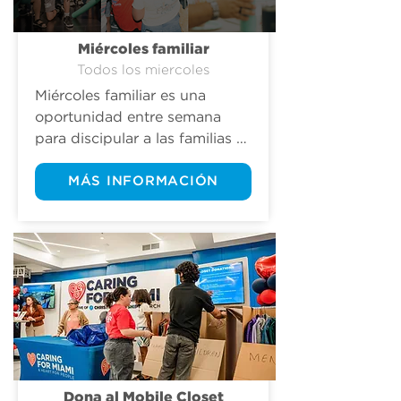
Miércoles familiar
Todos los miercoles
Miércoles familiar es una 
oportunidad entre semana 
para discipular a las familias 
en todas nuestras sedes.  Los 
padres podrán reunirse en 
MÁS INFORMACIÓN
todas nuestras sedes y asistir 
a sus  grupos pequeños, los 
jóvenes estudiantes de middle 
y high school tendrán sus 
servicios para estudiantes CF 
Students, y CF Kids brindará 
cuidado de niños para bebés 
hasta quinto grado.
Dona al Mobile Closet