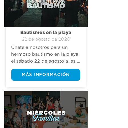
sede a continuación.
Bautismos en la playa
22 de agosto de 2026
Únete a nosotros para un 
hermoso bautismo en la playa 
el sábado 22 de agosto a las 
9:00 am en Bill Baggs Cape 
Florida State Park. Ya sea que 
MÁS INFORMACIÓN
te quieras  bautizar o 
simplemente asistir y brindar 
tu apoyo, todos son 
bienvenidos. ¡Esperamos 
verlos allí!