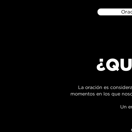
Ora
¿QU
La oración es consider
momentos en los que nosot
Un e