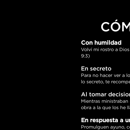
CÓM
Con humildad
Volví mi rostro a Dios
9:3)
En secreto
Para no hacer ver a l
lo secreto, te recomp
Al tomar decisio
Mientras ministraban 
obra a la que los he 
En respuesta a u
Promulguen ayuno, co