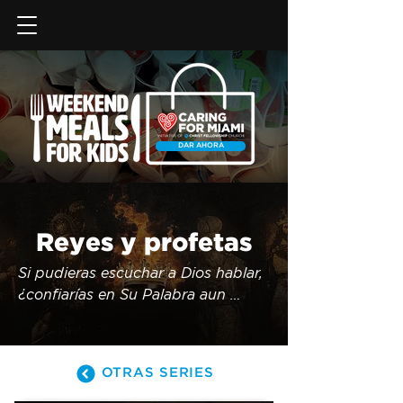
DAR AHORA
Reyes y profetas
Si pudieras escuchar a Dios hablar, 
¿confiarías en Su Palabra aun 
cuando todo a tu alrededor diga lo 
contrario? Después del ascenso de 
Salomón, el reino que él construyó 
OTRAS SERIES
comienza a fracturarse, y lo que 