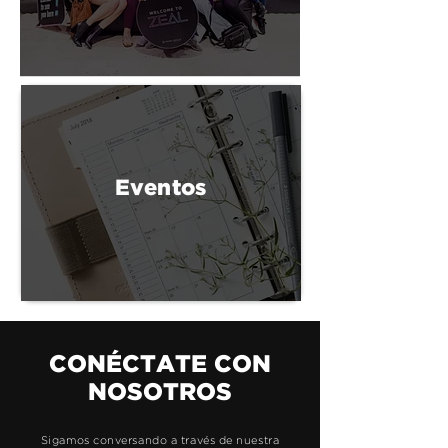
jóvenes adultos entre los 18 y 
29 años. Aquí nos conectamos 
con la comunidad a través de la 
adoración, grupos de estudio, 
grupos pequeños y el 
compañerismo. Nuestro 
compromiso es ayudar a los 
jóvenes adultos a seguir a 
Jesús, construir una comunidad 
Eventos
y vivir una vida con propósito 
que impactará a quienes los 
rodean.
CONÉCTATE CON
NOSOTROS
Sigamos conversando a través de nuestra