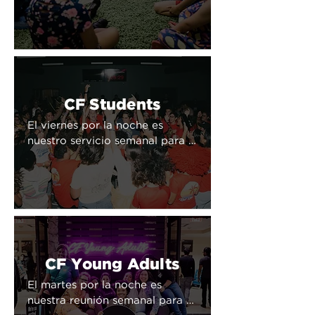
grado. Cada fin de semana, los 
niños se sumergen 
profundamente en la Palabra 
de Dios en un ambiente 
divertido y dinámico mientras 
son atendidos por un equipo de 
CF Students
voluntarios amorosos.
El viernes por la noche es 
nuestro servicio semanal para 
estudiantes de 6th a 12th grado. 
Nuestro objetivo es crear una 
experiencia en la que los 
jóvenes puedan encontrar a 
Cristo y crecer en su relación 
con Él.
CF Young Adults
El martes por la noche es 
nuestra reunión semanal para 