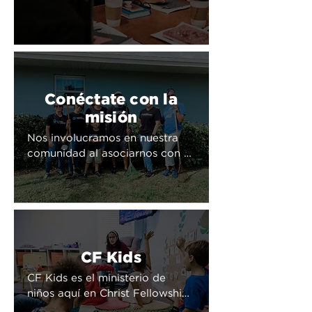
y establecer relaciones 
duraderas.Tenemos grupos 
pequeños de todo tipo, 
incluyendo grupos para 
hombres, mujeres, parejas, de 
recuperación y apoyo, y otros 
Conéctate con la
más que se reúnen en el 
internet.
misión
Nos involucramos en nuestra 
comunidad al asociarnos con 
escuelas locales, organizaciones 
sin fines de lucro y ayudantes 
comunitarios. Christ Fellowship 
también tiene una organización 
sin fines de lucro conocida 
como Caring For Miami que 
CF Kids
sirve a la comunidad.
CF Kids es el ministerio de 
niños aquí en Christ Fellowship 
desde bebés hasta el quinto 