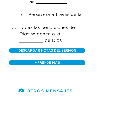
las 
____________
______
_________
.
Persevera a través de la 
_______________
.
Todas las bendiciones de 
Dios se deben a la 
_________
 de Dios.
DESCARGAR NOTAS DEL SERMÓN
APRENDE MÁS
OTROS MENSAJES
(305) 238-1818