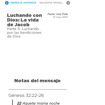
deshacerte, todos nos 
MENSAJE ANTERIOR
SIGUIENTE MENSAJE
arrepentimos de nuestras malas 
decisiones. Únete a nosotros para 
Luchando con
Pastor Jose Peña
una nueva serie mientras 
21 may 2023
Dios: La vida
aprendemos sobre la respuesta 
de Jacob
inesperada de Dios a un hombre 
Parte 5: Luchando
por las bendiciones
imperfecto.
de Dios
Notas del mensaje
Génesis 32:22-26
22
 Aquella misma noche 